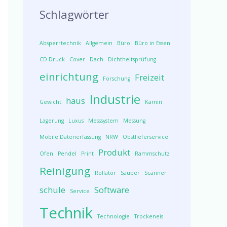
Schlagwörter
Absperrtechnik
Allgemein
Büro
Büro in Essen
CD Druck
Cover
Dach
Dichtheitsprüfung
einrichtung
Freizeit
Forschung
Industrie
haus
Gewicht
Kamin
Lagerung
Luxus
Messsystem
Messung
Mobile Datenerfassung
NRW
Obstlieferservice
Produkt
Ofen
Pendel
Print
Rammschutz
Reinigung
Rollator
Sauber
Scanner
schule
Software
Service
Technik
Technologie
Trockeneis