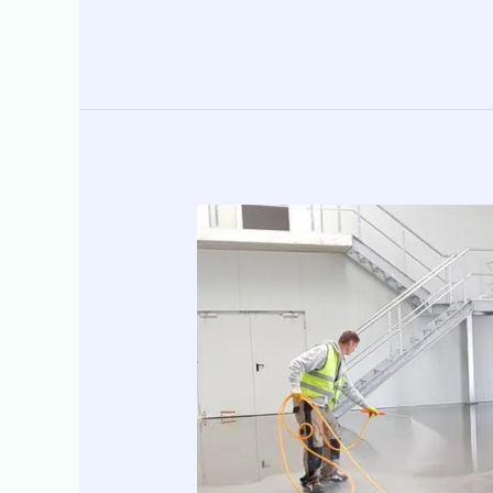
Ein
Trockeneisstrahlgerät
für
absolute
Sauberkeit