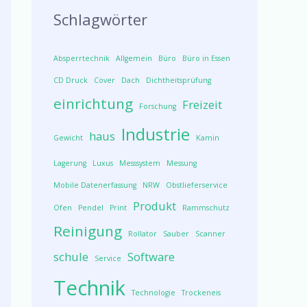
Schlagwörter
Absperrtechnik
Allgemein
Büro
Büro in Essen
CD Druck
Cover
Dach
Dichtheitsprüfung
einrichtung
Freizeit
Forschung
Industrie
haus
Gewicht
Kamin
Lagerung
Luxus
Messsystem
Messung
Mobile Datenerfassung
NRW
Obstlieferservice
Produkt
Ofen
Pendel
Print
Rammschutz
Reinigung
Rollator
Sauber
Scanner
schule
Software
Service
Technik
Technologie
Trockeneis