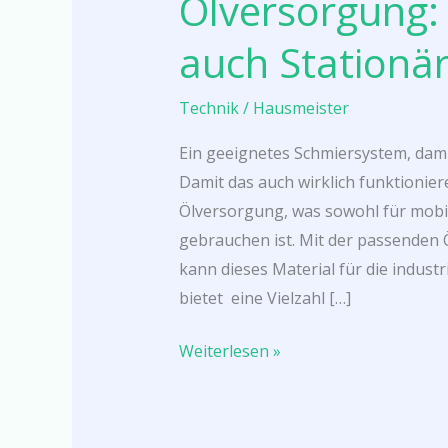
Ölversorgung:
Sowohl
auch Stationä
Mobil
als
Technik
/
Hausmeister
auch
Stationär
Ein geeignetes Schmiersystem, dam
Damit das auch wirklich funktionie
Ölversorgung, was sowohl für mobi
gebrauchen ist. Mit der passenden
kann dieses Material für die indus
bietet eine Vielzahl […]
Weiterlesen »