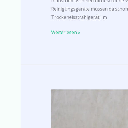
Industriemaschinen nicht so ohne W
Reinigungsgeräte müssen da schon h
Trockeneisstrahlgerät. Im
Weiterlesen »
Sinterbronze
Vollstücke
–
enorme
Qualität