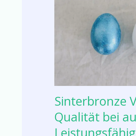
bei
außergewöhnlicher
Leistungsfähigkeit
Sinterbronze 
Qualität bei 
Leistungsfähig