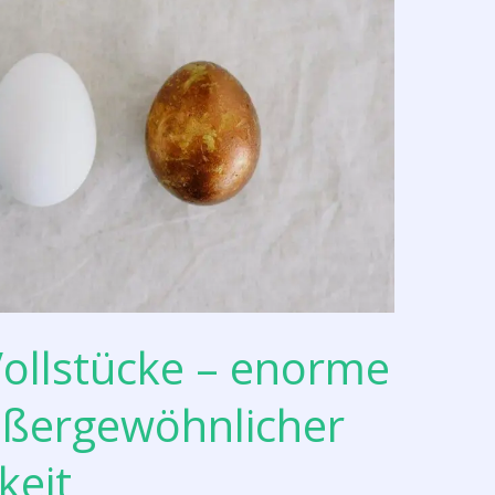
Vollstücke – enorme
außergewöhnlicher
keit