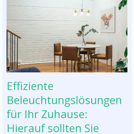
Beleuchtungslösungen
für
Ihr
Zuhause:
Hierauf
sollten
Sie
unbedingt
achten
Effiziente
Beleuchtungslösungen
für Ihr Zuhause:
Hierauf sollten Sie