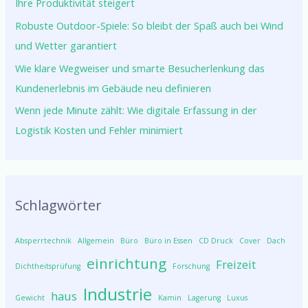
Ihre Produktivität steigert
Robuste Outdoor-Spiele: So bleibt der Spaß auch bei Wind
und Wetter garantiert
Wie klare Wegweiser und smarte Besucherlenkung das
Kundenerlebnis im Gebäude neu definieren
Wenn jede Minute zählt: Wie digitale Erfassung in der
Logistik Kosten und Fehler minimiert
Schlagwörter
Absperrtechnik
Allgemein
Büro
Büro in Essen
CD Druck
Cover
Dach
einrichtung
Freizeit
Dichtheitsprüfung
Forschung
Industrie
haus
Gewicht
Kamin
Lagerung
Luxus