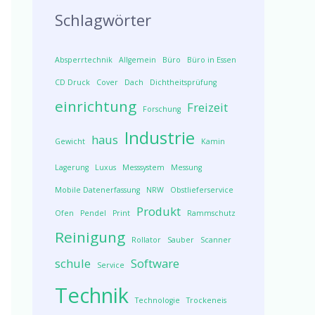
Schlagwörter
Absperrtechnik
Allgemein
Büro
Büro in Essen
CD Druck
Cover
Dach
Dichtheitsprüfung
einrichtung
Freizeit
Forschung
Industrie
haus
Gewicht
Kamin
Lagerung
Luxus
Messsystem
Messung
Mobile Datenerfassung
NRW
Obstlieferservice
Produkt
Ofen
Pendel
Print
Rammschutz
Reinigung
Rollator
Sauber
Scanner
schule
Software
Service
Technik
Technologie
Trockeneis