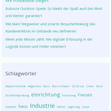
Ihre Produktivität steigert
Robuste Outdoor-Spiele: So bleibt der Spaß auch bei Wind
und Wetter garantiert
Wie klare Wegweiser und smarte Besucherlenkung das
Kundenerlebnis im Gebäude neu definieren
Wenn jede Minute zählt: Wie digitale Erfassung in der
Logistik Kosten und Fehler minimiert
Schlagwörter
Absperrtechnik
Allgemein
Büro
Büro in Essen
CD Druck
Cover
Dach
einrichtung
Freizeit
Dichtheitsprüfung
Forschung
Industrie
haus
Gewicht
Kamin
Lagerung
Luxus