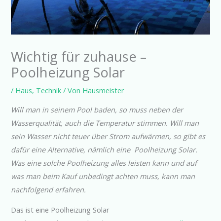
Wichtig für zuhause –
Poolheizung Solar
/
Haus
,
Technik
/ Von
Hausmeister
Will man in seinem Pool baden, so muss neben der
Wasserqualität, auch die Temperatur stimmen. Will man
sein Wasser nicht teuer über Strom aufwärmen, so gibt es
dafür eine Alternative, nämlich eine Poolheizung Solar.
Was eine solche Poolheizung alles leisten kann und auf
was man beim Kauf unbedingt achten muss, kann man
nachfolgend erfahren.
Das ist eine Poolheizung Solar