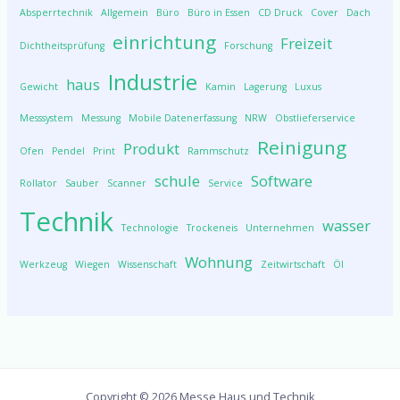
Absperrtechnik
Allgemein
Büro
Büro in Essen
CD Druck
Cover
Dach
einrichtung
Freizeit
Dichtheitsprüfung
Forschung
Industrie
haus
Gewicht
Kamin
Lagerung
Luxus
Messsystem
Messung
Mobile Datenerfassung
NRW
Obstlieferservice
Reinigung
Produkt
Ofen
Pendel
Print
Rammschutz
schule
Software
Rollator
Sauber
Scanner
Service
Technik
wasser
Technologie
Trockeneis
Unternehmen
Wohnung
Werkzeug
Wiegen
Wissenschaft
Zeitwirtschaft
Öl
Copyright © 2026 Messe Haus und Technik