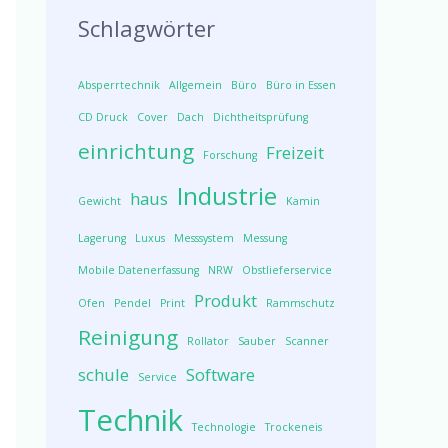
Schlagwörter
Absperrtechnik
Allgemein
Büro
Büro in Essen
CD Druck
Cover
Dach
Dichtheitsprüfung
einrichtung
Freizeit
Forschung
Industrie
haus
Gewicht
Kamin
Lagerung
Luxus
Messsystem
Messung
Mobile Datenerfassung
NRW
Obstlieferservice
Produkt
Ofen
Pendel
Print
Rammschutz
Reinigung
Rollator
Sauber
Scanner
schule
Software
Service
Technik
Technologie
Trockeneis